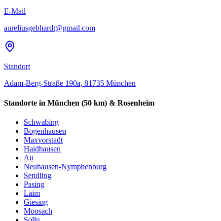
E-Mail
aureliusgebhardt@gmail.com
Standort
Adam-Berg-Straße 190a, 81735 München
Standorte in München (50 km) & Rosenheim
Schwabing
Bogenhausen
Maxvorstadt
Haidhausen
Au
Neuhausen-Nymphenburg
Sendling
Pasing
Laim
Giesing
Moosach
Solln