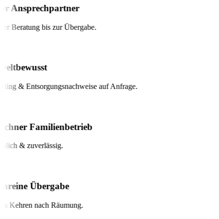
er Ansprechpartner
r Beratung bis zur Übergabe.
ltbewusst
ing & Entsorgungsnachweise auf Anfrage.
hner Familienbetrieb
lich & zuverlässig.
nreine Übergabe
s Kehren nach Räumung.