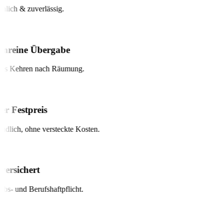
lich & zuverlässig.
nreine Übergabe
s Kehren nach Räumung.
r Festpreis
dlich, ohne versteckte Kosten.
ersichert
bs- und Berufshaftpflicht.