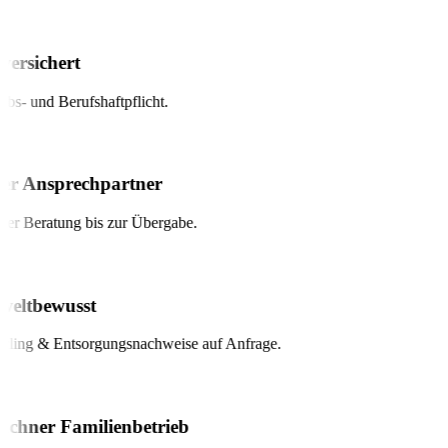
ersichert
bs- und Berufshaftpflicht.
er Ansprechpartner
r Beratung bis zur Übergabe.
ltbewusst
ing & Entsorgungsnachweise auf Anfrage.
hner Familienbetrieb