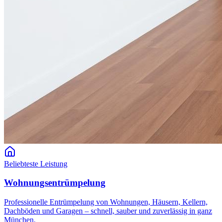
Beliebteste Leistung
Wohnungsentrümpelung
Professionelle Entrümpelung von Wohnungen, Häusern, Kellern,
Dachböden und Garagen – schnell, sauber und zuverlässig in ganz
München.