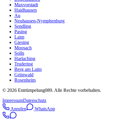
Maxvorstadt
Haidhausen
Au
Neuhausen-Nymphenburg
Sendling
Pasing
Laim
Giesing
Moosach
Solln
Harlaching
Trudering
Berg am Laim
Grünwald
Rosenheim
©
2026
Entrümpelung089
. Alle Rechte vorbehalten.
Impressum
Datenschutz
Anrufen
WhatsApp